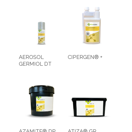
AEROSOL
CIPERGEN® +
GERMIOL DT
AZAMITE® DP
ATIZA® GR