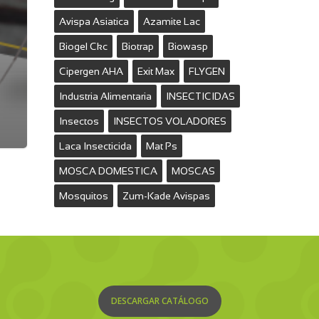
Avispa Asiatica
Azamite Lac
Biogel Ckc
Biotrap
Biowasp
Cipergen AHA
Exit Max
FLYGEN
Industria Alimentaria
INSECTICIDAS
Insectos
INSECTOS VOLADORES
Laca Insecticida
Mat Ps
MOSCA DOMESTICA
MOSCAS
Mosquitos
Zum-Kade Avispas
DESCARGAR CATÁLOGO