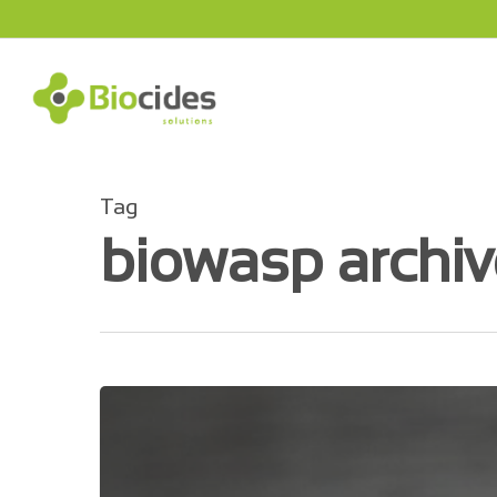
Skip
to
main
content
Tag
biowasp archiv