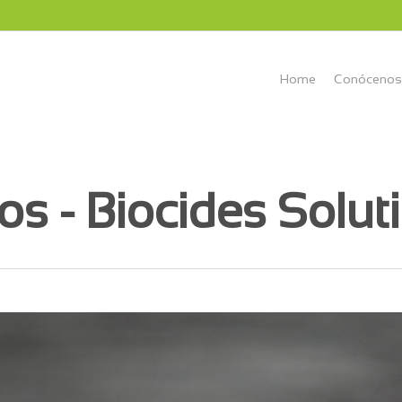
Home
Conócenos
os - Biocides Solut